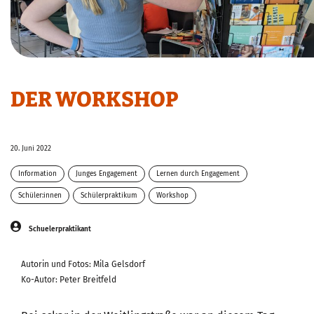
DER WORKSHOP
20. Juni 2022
Information
Junges Engagement
Lernen durch Engagement
Lichtenberg
Schüler:innen
Über uns
Schülerpraktikum
Workshop
Schuelerpraktikant
Autorin und Fotos: Mila Gelsdorf
Ko-Autor: Peter Breitfeld