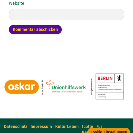
Website
Datenschutz
Impressum
KulturLeben
fLotte
Für
Cookie-Einstellungen
Käthe
Verleiher:innen