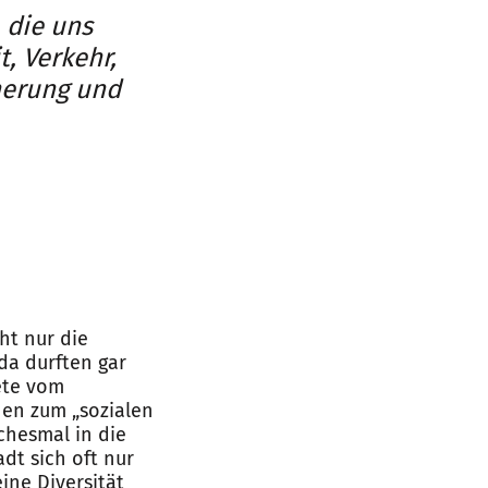
 die uns
, Verkehr,
cherung und
ht nur die
da durften gar
ete vom
hen zum „sozialen
chesmal in die
adt sich oft nur
ine Diversität