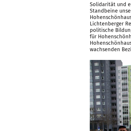
Solidarität und e
Standbeine unser
Hohenschönhausen
Lichtenberger Reg
politische Bildu
für Hohenschönha
Hohenschönhausen
wachsenden Bezi