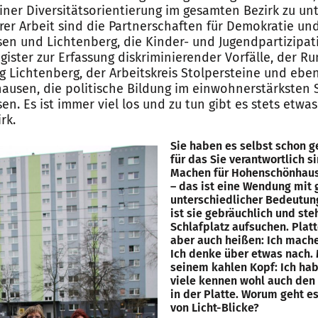
iner Diversitätsorientierung im gesamten Bezirk zu unt
er Arbeit sind die Partnerschaften für Demokratie und
 und Lichtenberg, die Kinder- und Jugendpartizipat
ister zur Erfassung diskriminierender Vorfälle, der Ru
ng Lichtenberg, der Arbeitskreis Stolpersteine und eb
usen, die politische Bildung im einwohnerstärksten S
. Es ist immer viel los und zu tun gibt es stets etwa
rk.
Sie haben es selbst schon ge
für das Sie verantwortlich si
Machen für Hohenschönhaus
– das ist eine Wendung mit 
unterschiedlicher Bedeutun
ist sie gebräuchlich und steh
Schlafplatz aufsuchen. Pla
aber auch heißen: Ich mache
Ich denke über etwas nach.
seinem kahlen Kopf: Ich hab
viele kennen wohl auch den
in der Platte. Worum geht e
von Licht-Blicke?