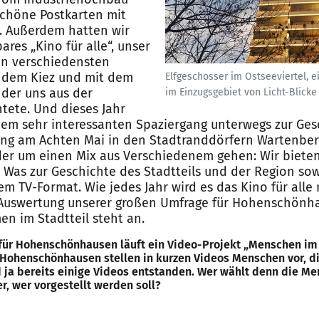
schöne Postkarten mit
. Außerdem hatten wir
res „Kino für alle“, unser
on verschiedensten
s dem Kiez und mit dem
Elfgeschosser im Ostseeviertel, 
der uns aus der
im Einzugsgebiet von Licht-Blicke
tete. Und dieses Jahr
nem sehr interessanten Spaziergang unterwegs zur Ges
iung am Achten Mai in den Stadtranddörfern Wartenbe
der um einen Mix aus Verschiedenem gehen: Wir bieten
: Was zur Geschichte des Stadtteils und der Region sow
m TV-Format. Wie jedes Jahr wird es das Kino für alle
 Auswertung unserer großen Umfrage für Hohenschönh
en im Stadtteil steht an.
für Hohenschönhausen läuft ein Video-Projekt „Menschen im 
Hohenschönhausen stellen in kurzen Videos Menschen vor, die
d ja bereits einige Videos entstanden. Wer wählt denn die M
r, wer vorgestellt werden soll?