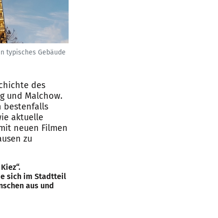
ein typisches Gebäude
chichte des
rg und Malchow.
 bestenfalls
ie aktuelle
 mit neuen Filmen
ausen zu
Kiez“.
 sich im Stadtteil
enschen aus und