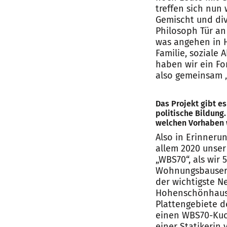
treffen sich nun 
Gemischt und div
Philosoph Tür an
was angehen in H
Familie, soziale
haben wir ein Fo
also gemeinsam „
Das Projekt gibt es
politische Bildung.
welchen Vorhaben w
Also in Erinnerun
allem 2020 unser
„WBS70“, als wir 
Wohnungsbauserie
der wichtigste N
Hohenschönhause
Plattengebiete d
einen WBS70-Kuch
einer Statikerin