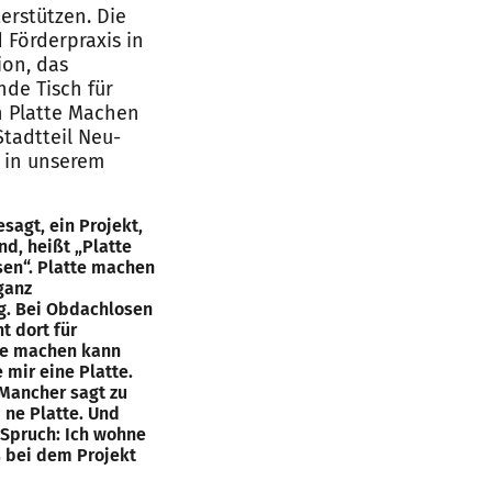
erstützen. Die
 Förderpraxis in
ion, das
nde Tisch für
en Platte Machen
tadtteil Neu-
s in unserem
sagt, ein Projekt,
nd, heißt „Platte
en“. Platte machen
ganz
g. Bei Obdachlosen
t dort für
tte machen kann
 mir eine Platte.
 Mancher sagt zu
 ne Platte. Und
 Spruch: Ich wohne
s bei dem Projekt