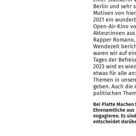
Berlin und sehr 
Motiven von hier
2021 ein wunderba
Open-Air-Kino v
Akteur:innen au
Rapper Romano, 
Wendezeit berich
waren wir auf ei
Tages der Befre
2023 wird es wie
etwas für alle an
Themen in unsere
geben. Auch die
politischen Them
Bei Platte Machen 
Ehrenamtliche aus 
engagieren. Es sin
entscheidet darübe