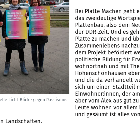
Bei Platte Machen geht e
das zweideutige Wortspi
Plattenbau, also dem Ne
der DDR-Zeit. Und es geh
Platte zu machen und üb
Zusammenlebens nachzu
dem Projekt befördert wer
politische Bildung für E
wohnortnah und mit Them
Höhenschönhausen eben 
und die da verhandelt w
sich um einen Stadtteil m
Einwohner:innen, der am 
elle Licht-Blicke gegen Rassismus
aber vom Alex aus gut zu 
Leute wohnen vor allem i
und gesäumt ist alles vo
n Landschaften.