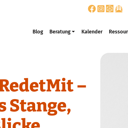
Blog
Beratung
Kalender
Ressour
RedetMit –
 Stange,
licke