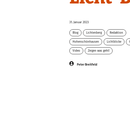
31. Januar 2023
Blog
Lichtenberg
Redaktion
Hohenschönhausen
Lichtblicke
Video
Zeigen was geht!
Peter Breitfeld