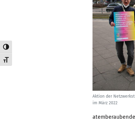
Umschalten auf hohe Kontraste
Schrift vergrößern
Aktion der Netzwerkst
im März 2022
atemberaubende