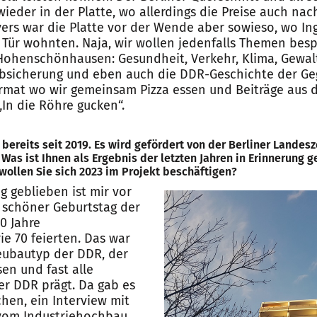
wieder in der Platte, wo allerdings die Preise auch na
ers war die Platte vor der Wende aber sowieso, wo In
 Tür wohnten. Naja, wir wollen jedenfalls Themen besp
ohenschönhausen: Gesundheit, Verkehr, Klima, Gewalt,
 Absicherung und eben auch die DDR-Geschichte der Ge
rmat wo wir gemeinsam Pizza essen und Beiträge aus 
In die Röhre gucken“.
 bereits seit 2019. Es wird gefördert von der Berliner Landesz
 Was ist Ihnen als Ergebnis der letzten Jahren in Erinnerung 
ollen Sie sich 2023 im Projekt beschäftigen?
g geblieben ist mir vor
 schöner Geburtstag der
50 Jahre
 70 feierten. Das war
eubautyp der DDR, der
n und fast alle
er DDR prägt. Da gab es
en, ein Interview mit
 vom Industriehochbau