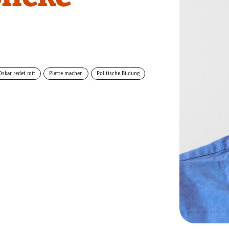
Oskar redet mit
Platte machen
Politische Bildung