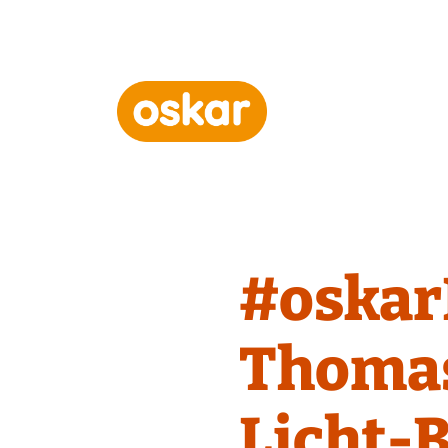
Hauptnavigation
#oskar
Thomas
Licht-B