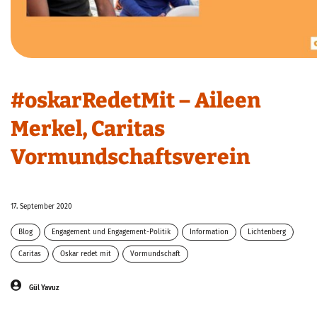
#oskarRedetMit – Aileen
Merkel, Caritas
Vormundschaftsverein
17. September 2020
Blog
Engagement und Engagement-Politik
Information
Lichtenberg
Redaktion
Caritas
Oskar redet mit
Vormundschaft
Gül Yavuz