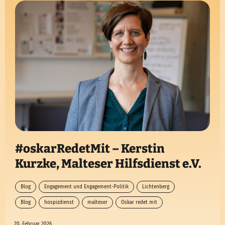
#oskarRedetMit – Kerstin
Kurzke, Malteser Hilfsdienst e.V.
Blog
Engagement und Engagement-Politik
Lichtenberg
Blog
hospizdienst
malteser
Oskar redet mit
20. Februar 2026