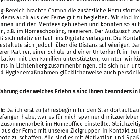
g-Bereich brachte Corona die zusätzliche Herausforder
ems auch aus der Ferne gut zu begleiten. Wir sind i
innen und den Mentees geblieben und konnten so auf
n, z.B. im Homeschooling, reagieren. Der Austausch z
ß sich relativ einfach ins Digitale verlagern. Die Kon
estaltete sich jedoch über die Distanz schwieriger. Da
rer Partner, einer Schule und einer Unterkunft im Fen
ation mit den Familien unterstützten, konnten wir k
ms in Lichtenberg zusammenbringen, die sich nun unt
nd Hygienemaßnahmen glücklicherweise auch persönlic
fahrung oder welches Erlebnis sind Ihnen besonders in
h:
Da ich erst zu Jahresbeginn für den Standortaufbau
gefangen habe, war es für mich spannend mitzuerleben, 
 Zusammenarbeit im Homeoffice einstellte. Gleichzeiti
 aus der Ferne mit unseren Zielgruppen in Kontakt zu
bote zu schaffen. Alle sind es mit Motivation und Spa