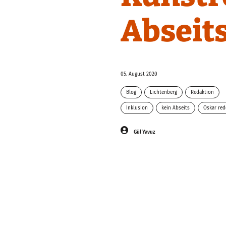
Abseits
05. August 2020
Blog
Lichtenberg
Redaktion
Inklusion
kein Abseits
Oskar red
Gül Yavuz