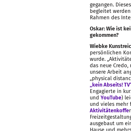
gegangen. Dieses
begleitet werden.
Rahmen des Integ
Oskar: Wie ist k
gekommen?
Wiebke Kunstreic
persönlichen Kon
wurde. „Aktivitä
das neue Credo,
unsere Arbeit an
„physical distanc
„kein Abseits! TV
Engagierte in ku
und
YouTube
) l
und vieles mehr f
Aktivitätenkoffe
Freizeitgestaltun
ausgebaut um ein
Hause und mehrsp