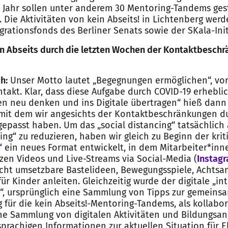
 Jahr sollen unter anderem 30 Mentoring-Tandems gest
 Die Aktivitäten von kein Abseits! in Lichtenberg werd
rationsfonds des Berliner Senats sowie der SKala-Initi
ein Abseits durch die letzten Wochen der Kontaktbesch
h:
Unser Motto lautet „Begegnungen ermöglichen“, vor
takt. Klar, dass diese Aufgabe durch COVID-19 erhebli
ten neu denken und ins Digitale übertragen“ hieß dann
 mit dem wir angesichts der Kontaktbeschränkungen d
gepasst haben. Um das „social distancing“ tatsächlich 
ing“ zu reduzieren, haben wir gleich zu Beginn der kri
“
ein neues Format entwickelt, in dem Mitarbeiter*inn
rzen Videos und Live-Streams via Social-Media (
Instag
eicht umsetzbare Bastelideen, Bewegungsspiele, Achts
ür Kinder anleiten. Gleichzeitig wurde der digitale „in
r“, ursprünglich eine Sammlung von Tipps zur gemeins
g für die kein Abseits!-Mentoring-Tandems, als kollabor
e Sammlung von digitalen Aktivitäten und Bildungsan
rachigen Informationen zur aktuellen Situation für E