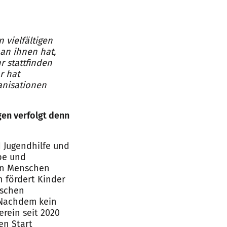
 vielfältigen
an ihnen hat,
 stattfinden
r hat
ganisationen
egen verfolgt denn
nd Jugendhilfe und
abe und
en Menschen
n fördert Kinder
ischen
 Nachdem kein
Verein seit 2020
en Start