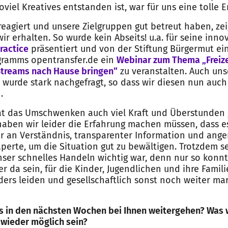
viel Kreatives entstanden ist, war für uns eine tolle E
reagiert und unsere Zielgruppen gut betreut haben, zei
ir erhalten. So wurde kein Abseits! u.a. für seine inn
ractice
präsentiert und von der Stiftung Bürgermut ei
ramms opentransfer.de ein
Webinar zum Thema „Freize
Streams nach Hause bringen“
zu veranstalten. Auch un
wurde stark nachgefragt, so dass wir diesen nun auch 
.
at das Umschwenken auch viel Kraft und Überstunden 
en wir leider die Erfahrung machen müssen, dass es 
r an Verständnis, transparenter Information und ang
perte, um die Situation gut zu bewältigen. Trotzdem s
unser schnelles Handeln wichtig war, denn nur so konnt
r da sein, für die Kinder, Jugendlichen und ihre Famili
rs leiden und gesellschaftlich sonst noch weiter marg
es in den nächsten Wochen bei Ihnen weitergehen? Was 
wieder möglich sein?