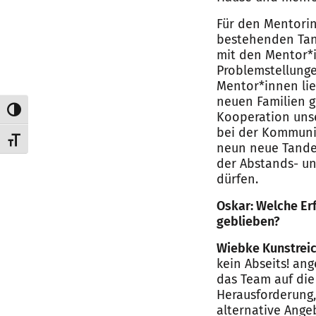
Für den Mentorin
bestehenden Tand
mit den Mentor*
Problemstellunge
Mentor*innen lie
neuen Familien g
Umschalten auf hohe Kontraste
Kooperation unse
bei der Kommunik
Schrift vergrößern
neun neue Tande
der Abstands- u
dürfen.
Oskar: Welche Er
geblieben?
Wiebke Kunstreic
kein Abseits! an
das Team auf die
Herausforderung,
alternative Ange