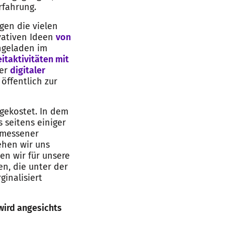
rfahrung.
gen die vielen
ovativen Ideen
von
ngeladen im
itaktivitäten mit
ser
digitaler
öffentlich zur
gekostet. In dem
seitens einiger
emessener
ehen wir uns
en wir für unsere
en, die unter der
inalisiert
wird angesichts