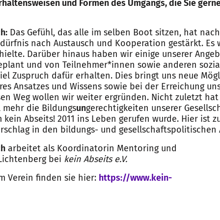
erhaltensweisen und Formen des Umgangs, die Sie gerne
h:
Das Gefühl, das alle im selben Boot sitzen, hat nac
dürfnis nach Austausch und Kooperation gestärkt. Es 
hielte. Darüber hinaus haben wir einige unserer Angeb
s geplant und von Teilnehmer*innen sowie anderen sozi
iel Zuspruch dafür erhalten. Dies bringt uns neue Mögl
res Ansatzes und Wissens sowie bei der Erreichung un
sen Weg wollen wir weiter ergründen. Nicht zuletzt hat
 mehr die Bildungs
un
gerechtigkeiten unserer Gesellsch
kein Abseits! 2011 ins Leben gerufen wurde. Hier ist z
rschlag in den bildungs- und gesellschaftspolitischen
ch
arbeitet als Koordinatorin Mentoring und
Lichtenberg bei
kein Abseits e.V.
m Verein finden sie hier:
https://www.kein-