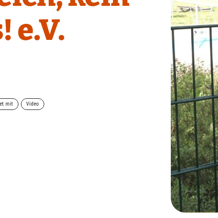
! e.V.
et mit
Video