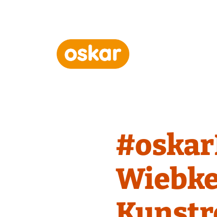
Hauptnavigation
#oskar
Wiebk
Kunstre