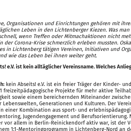
ne, Organisationen und Einrichtungen gehören mit ihren
glichen Leben in den Lichtenberger Kiezen. Was man 
chnell, wenn Treffen oder Mitmachaktionen nicht mehr
in der Corona-Krise schmerzlich erleben mussten. Oska
es in Lichtenberg tätigen Vereinen, Initiativen und Or
und wie das Leben bei ihnen weiter geht.
ts! e.V. ist kein alltäglicher Vereinsname. Welches Anli
h:
kein Abseits! e.V. ist ein freier Träger der Kinder- u
011 freizeitpädagogische Projekte für mehr aktive Teilh
igkeit sowie einem bereichernden Miteinander zwisch
r Lebenswelten, Generationen und Kulturen. Der Verei
in einer Kombination aus sport- und erlebnispädagog
Mentoring, Jugendengagement und Berufsorientierung.
her vor allem in Berlin-Reinickendorf aktiv war, ist der 
inem 1:1-Mentoringprogramm in Lichtenberg-Nord an d