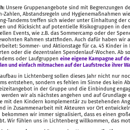
h:
Unsere Gruppenangebote sind mit Begrenzungen d
n-Zahlen, Abstandsregeln und Hygienemaßnahmen wie
ng-Tandems treffen sich wieder unter Einhaltung der 
en und Rücksicht auf potentielle Risikogruppen in den 
nellen Events, wie z.B. das Sommercamp oder der Spe
gewohnten Rahmen stattfinden. Auch dafür haben wir a
beitet: Sommer- und Aktionstage für ca. 45 Kinder in
rten oder die dezentralen Spendenlauf-Wochen. Ab so
andems oder Laufgruppen
eine eigene Kampagne auf der
en und einfach mitmachen auf der Laufstrecke ihrer Wa
aufbau in Lichtenberg sollen dieses Jahr nicht nur no
s entstehen, sondern es fehlen im Sinne des kein Ab
reizeitangebot in der Gruppe und die Einbindung engag
s werden wir als nächstes angehen und auf Grundlage 
se mit den Kindern komplementär zu bestehenden An
nd in Zusammenarbeit mit Akteuren vor Ort entwickeln
e bekommen wir immer signalisiert, dass es einen groß
bt. Wir fühlen uns in Lichtenberg willkommen, das moti