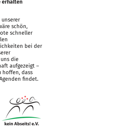
 erhalten
h unserer
wäre schön,
ote schneller
alen
ichkeiten bei der
serer
 uns die
aft aufgezeigt –
u hoffen, dass
 Agenden findet.