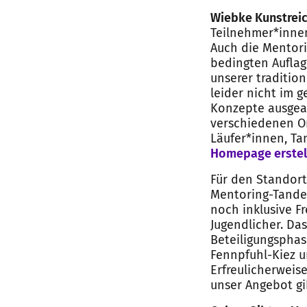
Wiebke Kunstreic
Teilnehmer*inne
Auch die Mentori
bedingten Auflag
unserer traditio
leider nicht im 
Konzepte ausgear
verschiedenen O
Läufer*innen, T
Homepage erstell
Für den Standort
Mentoring-Tandem
noch inklusive F
Jugendlicher. Da
Beteiligungspha
Fennpfuhl-Kiez u
Erfreulicherweis
unser Angebot gi