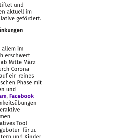
iftet und
en aktuell im
ative gefördert.
ränkungen
 allem im
ch erschwert
 ab Mitte März
urch Corona
auf ein reines
tischen Phase mit
en und
ram
,
Facebook
amkeitsübungen
teraktive
amen
atives Tool
geboten für zu
ltern und Kinder.