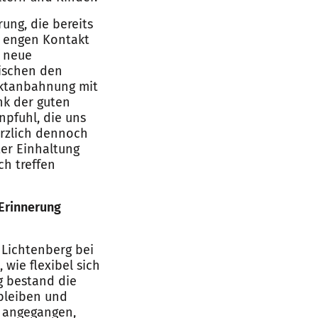
ung, die bereits
m engen Kontakt
 neue
wischen den
taktanbahnung mit
nk der guten
npfuhl, die uns
ürzlich dennoch
er Einhaltung
h treffen
 Erinnerung
 Lichtenberg bei
wie flexibel sich
g bestand die
 bleiben und
ß angegangen,