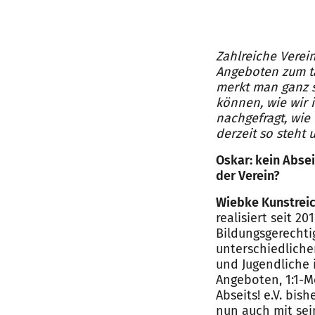
Zahlreiche Verei
Angeboten zum tä
merkt man ganz s
können, wie wir 
nachgefragt, wie 
derzeit so steht 
Oskar: kein Absei
der Verein?
Wiebke Kunstreic
realisiert seit 2
Bildungsgerecht
unterschiedliche
und Jugendliche 
Angeboten, 1:1-
Abseits! e.V. bis
nun auch mit se