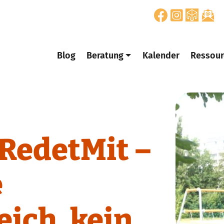
Blog
Beratung
Kalender
Ressour
RedetMit –
e
ich, kein