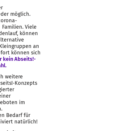
er
der möglich.
corona-
Familien. Viele
ndenlauf, können
lternative
 Kleingruppen an
fort können sich
 kein Abseits!-
hl.
ch weitere
seits!-Konzepts
ierter
einer
geboten im
.
en Bedarf für
viert natürlich!