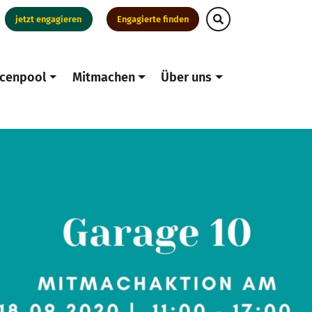
jetzt engagieren
Engagierte finden
cenpool
Mitmachen
Über uns