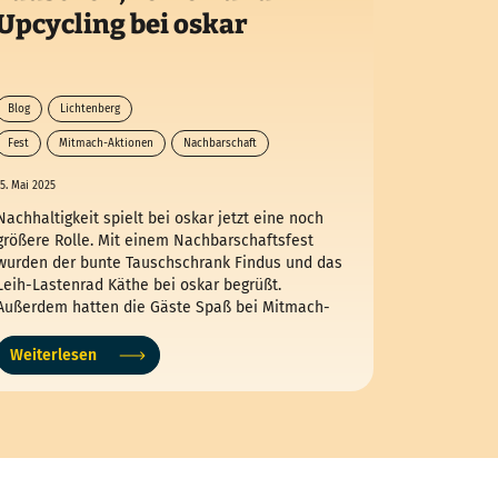
Upcycling bei oskar
Blog
Lichtenberg
Fest
Mitmach-Aktionen
Nachbarschaft
Nachhaltigkeit
5. Mai 2025
Nachhaltigkeit spielt bei oskar jetzt eine noch
größere Rolle. Mit einem Nachbarschaftsfest
wurden der bunte Tauschschrank Findus und das
Leih-Lastenrad Käthe bei oskar begrüßt.
Außerdem hatten die Gäste Spaß bei Mitmach-
Aktionen wie Schmuck-Upcycling, Gemüse
fermentieren oder Kräuter-Essig mischen.
Weiterlesen