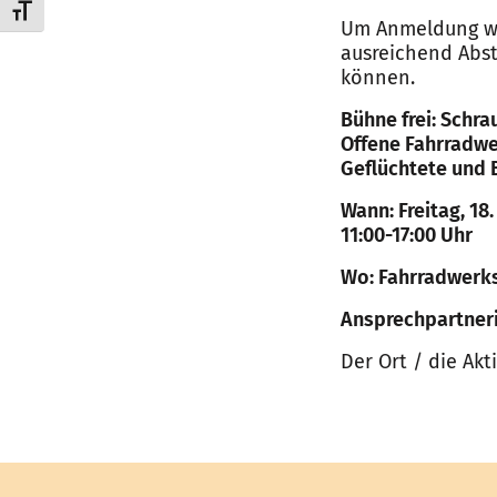
Schrift vergrößern
Um Anmeldung wi
ausreichend Abst
können.
Bühne frei: Schra
Offene Fahrradwe
Geflüchtete und 
Wann: Freitag, 18
11:00-17:00 Uhr
Wo: Fahrradwerkst
Ansprechpartneri
Der Ort / die Akt