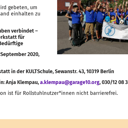
rd gebeten, um
and einhalten zu
uben verbindet –
rkstatt für
Bedürftige
. September 2020,
att in der KULTSchule, Sewanstr. 43, 10319 Berlin
n: Anja Klempau,
a.klempau@garage10.org
, 030/12 08 
ion ist für Rollstuhlnutzer*innen nicht barrierefrei.