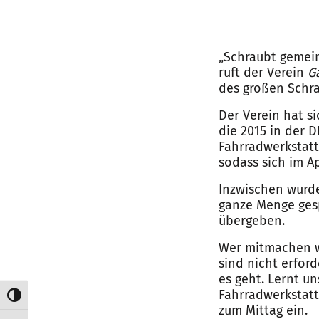
„Schraubt gemein
ruft der Verein
G
des großen Schra
Der Verein hat s
die 2015 in der 
Fahrradwerkstatt
sodass sich im Ap
Inzwischen wurde
ganze Menge gesp
übergeben.
Wer mitmachen wi
sind nicht erford
es geht. Lernt u
Fahrradwerkstatt
Umschalten auf hohe Kontraste
zum Mittag ein.