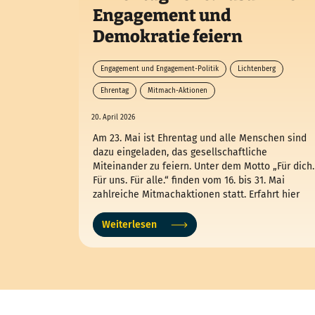
Engagement und
Demokratie feiern
Engagement und Engagement-Politik
Lichtenberg
Ehrentag
Mitmach-Aktionen
20. April 2026
Am 23. Mai ist Ehrentag und alle Menschen sind
dazu eingeladen, das gesellschaftliche
Miteinander zu feiern. Unter dem Motto „Für dich.
Für uns. Für alle.“ finden vom 16. bis 31. Mai
zahlreiche Mitmachaktionen statt. Erfahrt hier
mehr über den Ehrentag und was in Lichtenberg
los sein wird.
Weiterlesen