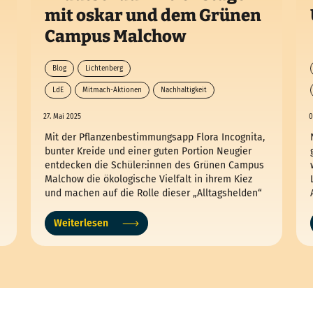
mit oskar und dem Grünen
Campus Malchow
Blog
Lichtenberg
LdE
Mitmach-Aktionen
Nachhaltigkeit
Ökologisch
27. Mai 2025
0
Mit der Pflanzenbestimmungsapp Flora Incognita,
bunter Kreide und einer guten Portion Neugier
entdecken die Schüler:innen des Grünen Campus
Malchow die ökologische Vielfalt in ihrem Kiez
und machen auf die Rolle dieser „Alltagshelden“
aufmerksam.
Weiterlesen