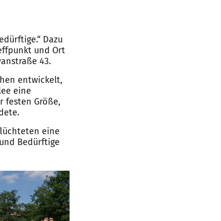
dürftige.“ Dazu
reffpunkt und Ort
wanstraße 43.
hen entwickelt,
lee eine
r festen Größe,
dete.
lüchteten eine
und Bedürftige