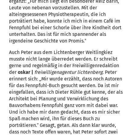
ergänzt: „Für mich liegt ein besonderer Reiz darin,
Leute von nebenan vorzustellen. Mit der
alteingesessenen Physiotherapeutin, die ich
porträtiert habe, konnte ich mich in einem Café im
Fennpfuhl bei einer Schorle über ihre Kindheit dort
unterhalten. Das ist für mich spannender als
irgendeine Geschichte von Promis.‟
Auch Peter aus dem Lichtenberger Weitlingkiez
musste nicht lange überredet werden. Er schreibt
gerne und regelmäßig in der Freiwilligenredaktion
der
oskar |
freiwilligenagentur lichtenberg
. Peter
erinnert sich: „Mir wurde erzählt, dass noch Autoren
für das Fennpfuhl-Buch gesucht werden. Da ist mir
eingefallen, dass ich Dieter Rühle gut kenne, der als
Architekt bei Planung und Verwirklichung des
Bauvorhabens Fennpfuhl ganz vorn mit dabei war.
Und ich habe mir dann gedacht, dass es mir sicher
Spaß machen wird, ihn für dieses Buch zu
porträtieren.‟ Gesagt, getan. Als dann klar wurde,
dass noch Texte offen waren, hat Peter sofort zwei