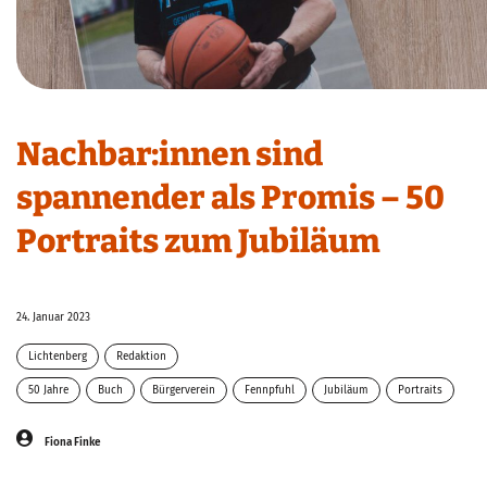
Nachbar:innen sind
spannender als Promis – 50
Portraits zum Jubiläum
24. Januar 2023
Lichtenberg
Redaktion
50 Jahre
Buch
Bürgerverein
Fennpfuhl
Jubiläum
Portraits
Fiona Finke