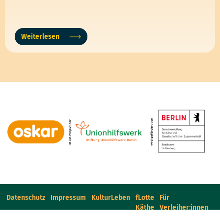
Weiterlesen
Datenschutz
Impressum
KulturLeben
fLotte
Für
Käthe
Verleiher:innen