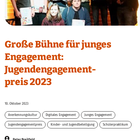
Große Bühne für junges
Engagement:
Jugendengagement-
preis 2023
10. Oktober 2023
Anerkennungskultur
Digitales Engagement
Junges Engagement
Lernen durch Engagement
Jugendengagementpreis
Kinder- und Jugendbeteiligung
Lichtenberg
Schülerpraktikum
Peter Breitfeld