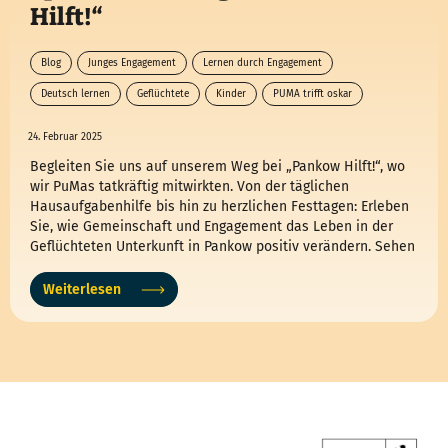
Hilft!“
Blog
Junges Engagement
Lernen durch Engagement
Deutsch lernen
Geflüchtete
Kinder
PUMA trifft oskar
24. Februar 2025
Begleiten Sie uns auf unserem Weg bei „Pankow Hilft!“, wo
wir PuMas tatkräftig mitwirkten. Von der täglichen
Hausaufgabenhilfe bis hin zu herzlichen Festtagen: Erleben
Sie, wie Gemeinschaft und Engagement das Leben in der
Geflüchteten Unterkunft in Pankow positiv verändern. Sehen
Sie, wie Lernen und Lächeln Hand in Hand gehen, während
Kindern und Jugendlichen Chancen zum Wachsen geboten
Weiterlesen
werden. Machen Sie mit und erfahren Sie, wie auch Sie ein
Teil dieser bewegenden Unterstützungskreise werden
können!