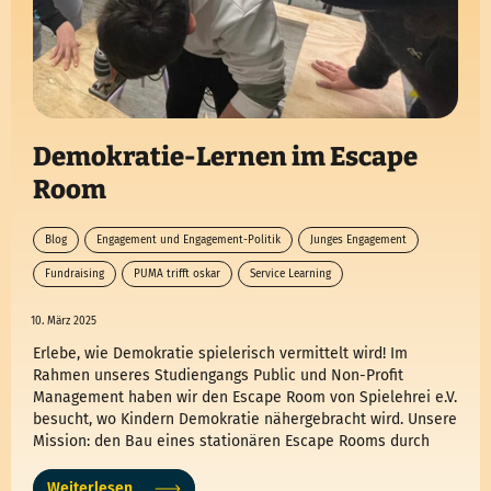
Demokratie-Lernen im Escape
Room
Blog
Engagement und Engagement-Politik
Junges Engagement
Fundraising
PUMA trifft oskar
Service Learning
10. März 2025
Erlebe, wie Demokratie spielerisch vermittelt wird! Im
Rahmen unseres Studiengangs Public und Non-Profit
Management haben wir den Escape Room von Spielehrei e.V.
besucht, wo Kindern Demokratie nähergebracht wird. Unsere
Mission: den Bau eines stationären Escape Rooms durch
Fundraising unterstützen. Entdecke unsere Erkenntnisse und
hilfreiche Tipps für deine eigene Spendenakquise im
Weiterlesen