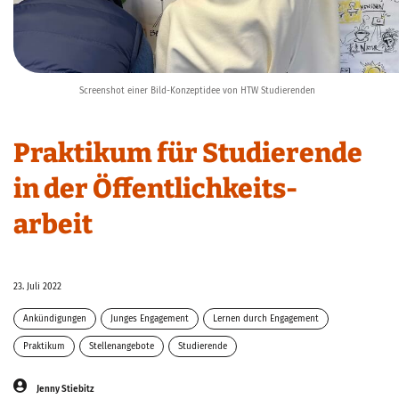
Screenshot einer Bild-Konzeptidee von HTW Studierenden
Praktikum für Studierende
in der Öffentlichkeits-
arbeit
23. Juli 2022
Ankündigungen
Junges Engagement
Lernen durch Engagement
Lichtenberg
Praktikum
Stellenangebote
Über uns
Studierende
Jenny Stiebitz