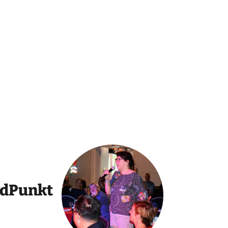
ndPunkt