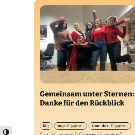
Gemeinsam unter Sternen:
Danke für den Rückblick
Blog
Junges Engagement
Lernen durch Engagement
Umschalten auf hohe Kontraste