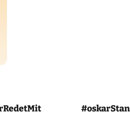
rRedetMit
#oskarSta