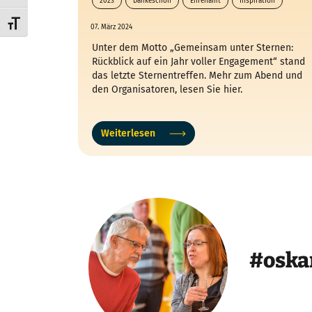
2023
Dankeschön
Ehrenamt
Inspiration
Schrift vergrößern
07. März 2024
Unter dem Motto „Gemeinsam unter Sternen:
Rückblick auf ein Jahr voller Engagement“ stand
das letzte Sternentreffen. Mehr zum Abend und
den Organisatoren, lesen Sie hier.
Weiterlesen
#oska