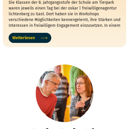
Die Klassen der 8. Jahrgangsstufe der Schule am Tierpark
waren jeweils einen Tag bei der oskar | freiwilligenagentur
lichtenberg zu Gast. Dort haben sie in Workshops
verschiedene Möglichkeiten kennengelernt, ihre Stärken und
Interessen in freiwilligem Engagement einzusetzen. In einem
Mini-Engagement haben die Schüler:innen ein ökologisches
Engagement, die sogenannte #krautschau, getestet und mit
Weiterlesen
Pflanzenbestimmung auf die Artenvielfalt im Stadtraum
aufmerksam gemacht.