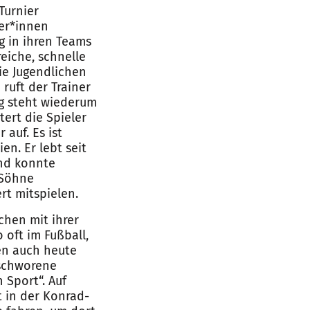
Turnier
ler*innen
g in ihren Teams
iche, schnelle
ie Jugendlichen
 ruft der Trainer
ig steht wiederum
ert die Spieler
auf. Es ist
en. Er lebt seit
und konnte
 Söhne
rt mitspielen.
hen mit ihrer
o oft im Fußball,
en auch heute
eschworene
 Sport“. Auf
t in der Konrad-