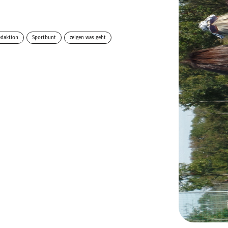
edaktion
Sportbunt
zeigen was geht