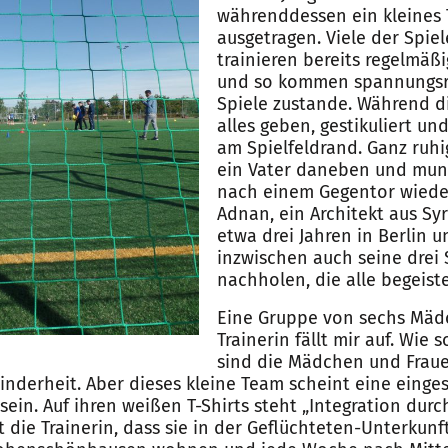
währenddessen ein kleines 
ausgetragen. Viele der Spie
trainieren bereits regelmäßi
und so kommen spannungsre
Spiele zustande. Während d
alles geben, gestikuliert und
am Spielfeldrand. Ganz ruh
ein Vater daneben und munt
nach einem Gegentor wieder 
Adnan, ein Architekt aus Syri
etwa drei Jahren in Berlin 
inzwischen auch seine drei
nachholen, die alle begeiste
Eine Gruppe von sechs Mädc
Trainerin fällt mir auf. Wie s
sind die Mädchen und Frau
Minderheit. Aber dieses kleine Team scheint eine eing
ein. Auf ihren weißen T-Shirts steht „Integration durch
 die Trainerin, dass sie in der Geflüchteten-Unterkunf