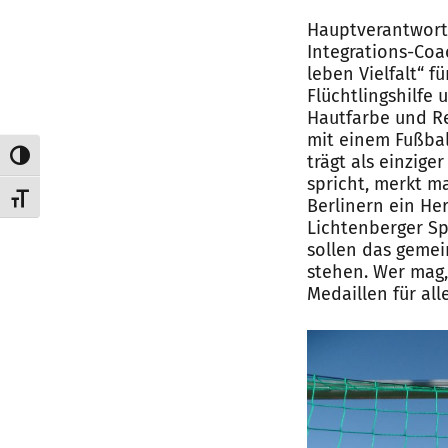
Hauptverantwortl
Integrations-Co
leben Vielfalt“ 
Flüchtlingshilfe
Hautfarbe und Re
mit einem Fußbal
Umschalten auf hohe Kontraste
trägt als einzi
spricht, merkt m
Schrift vergrößern
Berlinern ein He
Lichtenberger S
sollen das geme
stehen. Wer mag,
Medaillen für al