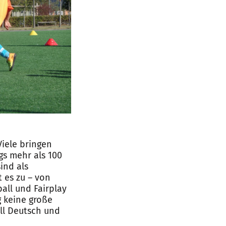
Viele bringen
gs mehr als 100
ind als
 es zu – von
all und Fairplay
g keine große
ll Deutsch und