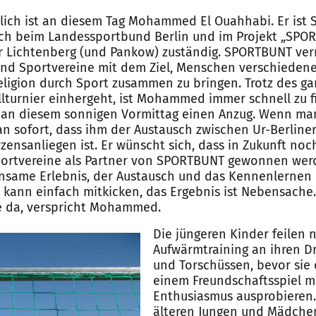
ich ist an diesem Tag Mohammed El Ouahhabi. Er ist 
ach beim Landessportbund Berlin und im Projekt „SPO
für Lichtenberg (und Pankow) zuständig. SPORTBUNT ver
 und Sportvereine mit dem Ziel, Menschen verschiedene
ligion durch Sport zusammen zu bringen. Trotz des ga
lturnier einhergeht, ist Mohammed immer schnell zu f
ger an diesem sonnigen Vormittag einen Anzug. Wenn 
an sofort, dass ihm der Austausch zwischen Ur-Berline
rzensanliegen ist. Er wünscht sich, dass in Zukunft no
portvereine als Partner von SPORTBUNT gewonnen wer
insame Erlebnis, der Austausch und das Kennenlernen
 kann einfach mitkicken, das Ergebnis ist Nebensache.
le da, verspricht Mohammed.
Die jüngeren Kinder feilen
Aufwärmtraining an ihren D
und Torschüssen, bevor sie 
einem Freundschaftsspiel mi
Enthusiasmus ausprobieren
älteren Jungen und Mädche