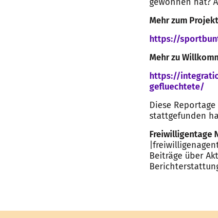
gewonnen hat? Al
Mehr zum Projekt
https://sportbun
Mehr zu Willkom
https://integrat
gefluechtete/
Diese Reportage 
stattgefunden h
Freiwilligentage
|freiwilligenagen
Beiträge über Ak
Berichterstattung