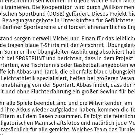
Hohenschönhausen wohnen und jede Woche nach Mitte
zu trainieren. Die Kooperation wird durch „Willkomme
schen Sportbund (DOSB) gefördert. Dieses Projekt bi
e Bewegungsangebote in Unterkünften für Geflüchtete a
ie Berliner Sportvereine und fördert ehrenamtliches E
tand sorgen derweil Michel und Eman für das leiblich
 tragen blaue T-Shirts mit der Aufschrift „Übungsleite
em Sommer ihre Übungsleiter-Ausbildung absolviert hab
ich bei SPORTBUNT und berichten, dass in dem Projekt
ortarten, wie Tischtennis oder Basketball angeboten 
ffe ich Abbas und Tarek, die ebenfalls blaue Übungsleit
 Leichtathletik spezialisiert, helfen bei größeren Vera
 unabhängig von der Sportart. Abbas findet, dass der
it und ohne Fluchterfahrung ein großer Gewinn für bei
Uhr alle Spiele beendet sind und die Mitwirkenden am
nd ihre Akkus wieder aufgeladen haben, kommen die 
 Eltern auf dem Rasen zusammen. Es folgt die feierlic
bligatorischen Mannschaftsfotos und natürlich jede Men
tatsächlich für alle gereicht. Welches Team das Turni