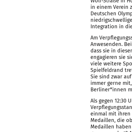
Wolf-Straße in 
in einem Verein 
Deutschen Olympi
niedrigschwellig
Integration in d
Am Verpflegungss
Anwesenden. Beide
dass sie in dies
engagieren sie s
viele weitere Sp
Spielfeldrand tre
Sie sind zwar auf
immer gerne mit,
Berliner*innen m
Als gegen 12:30 
Verpflegungssta
einmal mit ihren
Medaillen, die o
Medaillen haben 