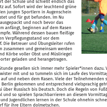
rt der Schule und schießt endlich das
tz auf. Sofort wird der leuchtend grüne
en jungen Sportlern in Augenschein
tet und für gut befunden. Im Nu
 ausgepackt und noch bevor das
amm anfängt, beginnen auf dem Rasen
ämpfe. Während dessen bauen fleißige
nen Verpflegungsstand vor dem
f. Die Betreuer und Übungsleiter rufen
gen zusammen und gemeinsam werden
nd Körbe voller Obst und Müsliriegel
orter geladen und herangetragen.
Stunde gesellen sich immer mehr Spieler*innen dazu. 
wister mit und so tummeln sich im Laufe des Vormitta
 auf und neben dem Rasen. Viele der Teilnehmenden s
 Berlin gekommen und entsprechend vielsprachig geht
si über Russisch bis Deutsch. Doch die Regeln von Fußb
al und so spielen Sprachbarrieren an diesem Vormitta
r und Jugendlichen lernen in der Schule ohnehin schne
f für ihre Eltern dolmetschen.