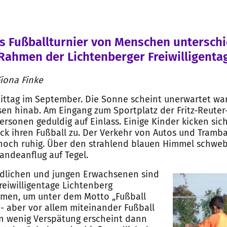
 Fußballturnier von Menschen unterschi
Rahmen der Lichtenberger Freiwilligenta
Fiona Finke
ittag im September. Die Sonne scheint unerwartet wa
n hinab. Am Eingang zum Sportplatz der Fritz-Reuter
ersonen geduldig auf Einlass. Einige Kinder kicken sic
ck ihren Fußball zu. Der Verkehr von Autos und Tramba
 noch ruhig. Über den strahlend blauen Himmel schwe
andeanflug auf Tegel.
ndlichen und jungen Erwachsenen sind
eiwilligentage Lichtenberg
en, um unter dem Motto „Fußball
- aber vor allem miteinander Fußball
ein wenig Verspätung erscheint dann