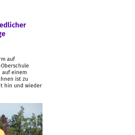
edlicher
ge
rm auf
-Oberschule
h auf einem
hnen ist zu
bt hin und wieder