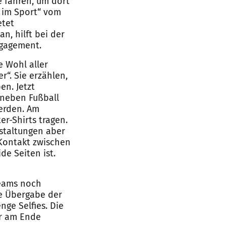
 fahren, um dort
n im Sport“ vom
etet
n, hilft bei der
ngagement.
e Wohl aller
r“. Sie erzählen,
en. Jetzt
 neben Fußball
werden. Am
er-Shirts tragen.
nstaltungen aber
 Kontakt zwischen
de Seiten ist.
Teams noch
he Übergabe der
ge Selfies. Die
er am Ende