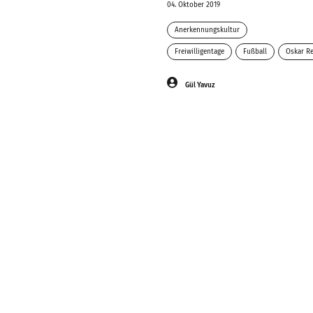
04. Oktober 2019
Anerkennungskultur
Freiwilligentage
Fußball
Oskar R
Gül Yavuz