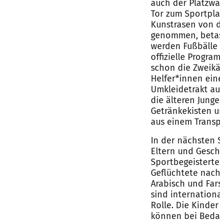
auch der Platzwa
Tor zum Sportpla
Kunstrasen von d
genommen, betas
werden Fußbälle
offizielle Progr
schon die Zweik
Helfer*innen ei
Umkleidetrakt au
die älteren Jun
Getränkekisten u
aus einem Transp
In der nächsten 
Eltern und Gesch
Sportbegeisterte
Geflüchtete nach
Arabisch und Far
sind internation
Rolle. Die Kinde
können bei Bedar