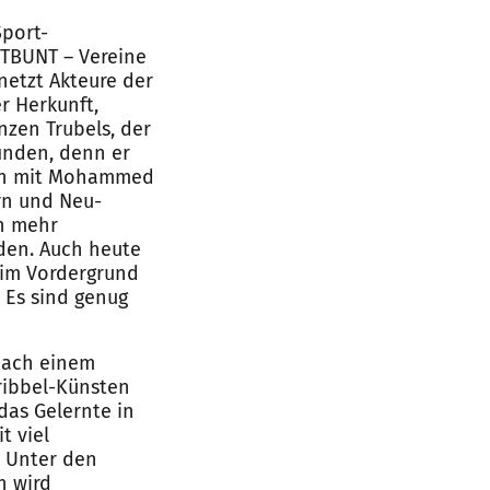
Sport-
RTBUNT – Vereine
netzt Akteure der
r Herkunft,
nzen Trubels, der
inden, denn er
man mit Mohammed
rn und Neu-
ch mehr
den. Auch heute
 im Vordergrund
 Es sind genug
 nach einem
ribbel-Künsten
das Gelernte in
t viel
. Unter den
n wird