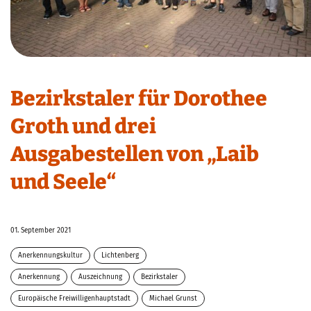
Bezirkstaler für Dorothee
Groth und drei
Ausgabestellen von „Laib
und Seele“
01. September 2021
Anerkennungskultur
Lichtenberg
Anerkennung
Auszeichnung
Bezirkstaler
Europäische Freiwilligenhauptstadt
Michael Grunst