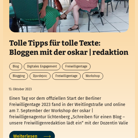
Tolle Tipps für tolle Texte:
Bloggen mit der oskar | redaktion
Blog
Digitales Engagement
Freiwilligentage
Blogging
Djordejvic
Freiwilligentage
Workshop
13. Oktober 2023
Einen Tag vor dem offiziellen Start der Berliner
Freiwilligentage 2023 fand in der Weitlingstraße und online
am 7. September der Workshop der oskar |
freiwilligenagentur lichtenberg „Schreiben für einen Blog –
unsere Freiwilligenredaktion lädt ein“ mit der Dozentin Valie
Djordejvic statt. Jetzt einen Einblick in die Aktion und tolle
Tipps für tolle Texte erhalten!
Weiterlesen