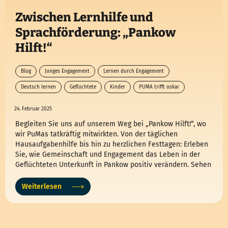
Zwischen Lernhilfe und
Sprachförderung: „Pankow
Hilft!“
Blog
Junges Engagement
Lernen durch Engagement
Deutsch lernen
Geflüchtete
Kinder
PUMA trifft oskar
24. Februar 2025
Begleiten Sie uns auf unserem Weg bei „Pankow Hilft!“, wo
wir PuMas tatkräftig mitwirkten. Von der täglichen
Hausaufgabenhilfe bis hin zu herzlichen Festtagen: Erleben
Sie, wie Gemeinschaft und Engagement das Leben in der
Geflüchteten Unterkunft in Pankow positiv verändern. Sehen
Sie, wie Lernen und Lächeln Hand in Hand gehen, während
Kindern und Jugendlichen Chancen zum Wachsen geboten
Weiterlesen
werden. Machen Sie mit und erfahren Sie, wie auch Sie ein
Teil dieser bewegenden Unterstützungskreise werden
können!