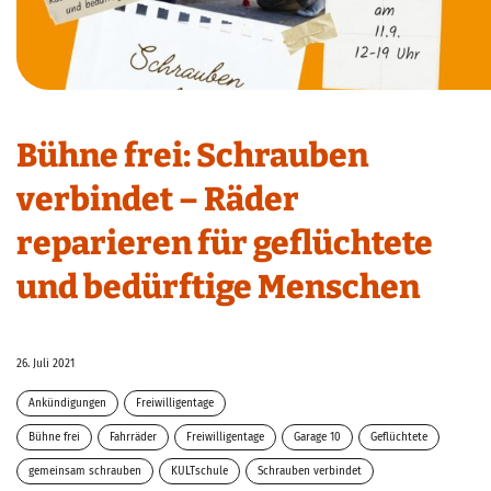
Bühne frei: Schrauben
verbindet – Räder
reparieren für geflüchtete
und bedürftige Menschen
26. Juli 2021
Ankündigungen
Freiwilligentage
Bühne frei
Fahrräder
Freiwilligentage
Garage 10
Geflüchtete
gemeinsam schrauben
KULTschule
Schrauben verbindet