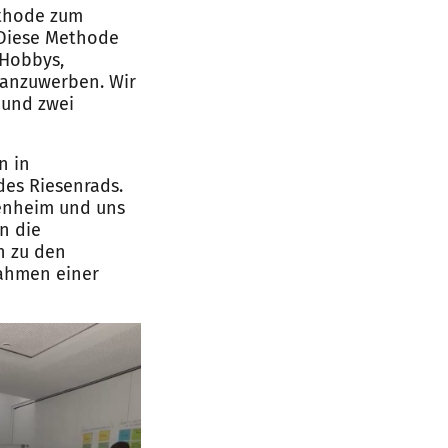
ethode zum
 Diese Methode
 Hobbys,
 anzuwerben. Wir
 und zwei
n in
es Riesenrads.
renheim und uns
n die
n zu den
Rahmen einer