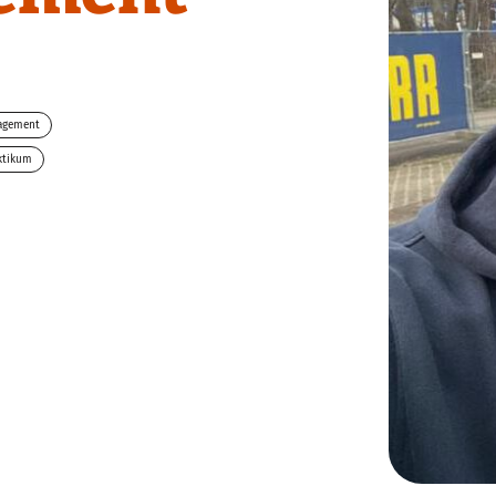
agement
ktikum