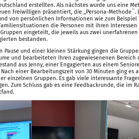
eutschland erstellten. Als nächstes wurde uns eine M
en Freiwilligen präsentiert, die ,,Persona-Methode´´.
und von persönlichen Informationen wie zum Beispiel
Familiensituationen die Personen mit ihren Interessen
 Gruppen eingeteilt, die jeweils aus zwei unerfahrenen
gierten bestanden.
n Pause und einer kleinen Stärkung gingen die Gruppe
ume und bearbeiteten ihren zugewiesenenen Bereich d
estand aus Jenny, einer Engagierten aus einem Senio
. Nach einer Bearbeitungszeit von 30 Minuten ging es a
er einzelnen Gruppen. Es gab viele interessante Frage
gen. Zum Schluss gab es eine Feedbackrunde, die im 
tfand.