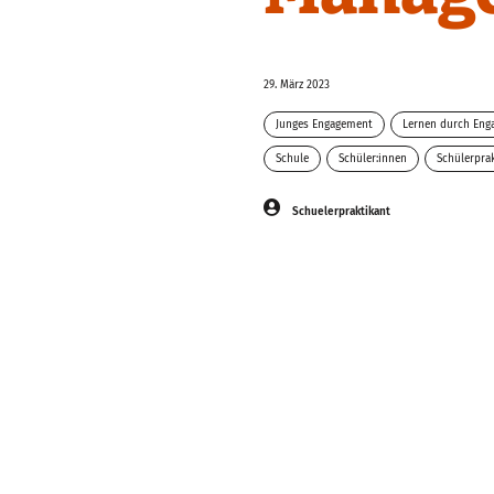
29. März 2023
Junges Engagement
Lernen durch Eng
Schule
Schüler:innen
Schülerpra
Schuelerpraktikant