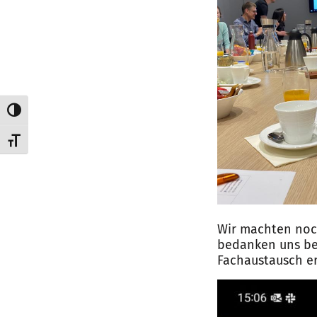
Umschalten auf hohe Kontraste
Schrift vergrößern
Wir machten noch
bedanken uns bei
Fachaustausch e