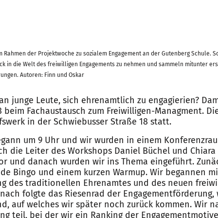
im Rahmen der Projektwoche zu sozialem Engagement an der Gutenberg Schule. S
lick in die Welt des freiwilligen Engagements zu nehmen und sammeln mitunter ers
ungen. Autoren: Finn und Oskar
an junge Leute, sich ehrenamtlich zu engagierien? Dam
3 beim Fachaustausch zum Freiwilligen-Managment. Di
fswerk in der Schwiebusser Straße 18 statt.
gann um 9 Uhr und wir wurden in einem Konferenzra
sich die Leiter des Workshops Daniel Büchel und Chiara
or und danach wurden wir ins Thema eingeführt. Zunä
unde Bingo und einem kurzen Warmup. Wir begannen mi
g des traditionellen Ehrenamtes und des neuen freiwi
nach folgte das Riesenrad der Engagementförderung, 
nd, auf welches wir später noch zurück kommen. Wir 
g teil, bei der wir ein Ranking der Engagementmotive