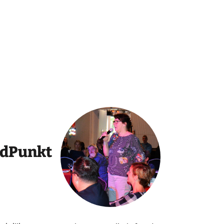
ndPunkt