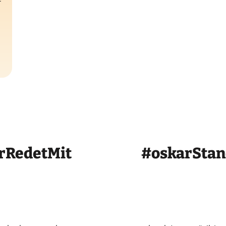
rRedetMit
#oskarSta