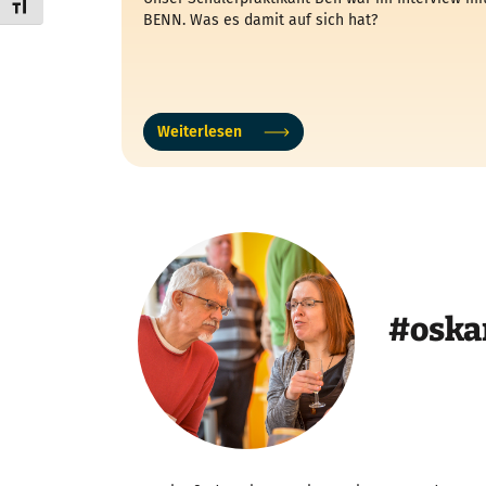
Schrift vergrößern
BENN. Was es damit auf sich hat?
Weiterlesen
#oska