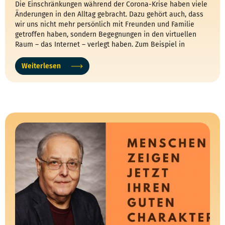
Die Einschränkungen während der Corona-Krise haben viele
Änderungen in den Alltag gebracht. Dazu gehört auch, dass
wir uns nicht mehr persönlich mit Freunden und Familie
getroffen haben, sondern Begegnungen in den virtuellen
Raum – das Internet – verlegt haben. Zum Beispiel in
WhatsApp Gruppen oder bei Online-Meetings. Um weiterhin
an der Gesellschaft teilhaben zu können, wurde es deshalb
Weiterlesen
immer wichtiger, Geräte wie Laptop, Tablet und Smartphone
sicher bedienen zu können.