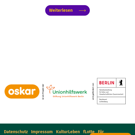
Weiterlesen
Datenschutz
Impressum
KulturLeben
fLotte
Für