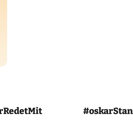
rRedetMit
#oskarSta