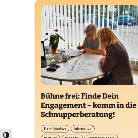
Bühne frei: Finde Dein
Engagement – komm in die
Schnupperberatung!
Freiwilligentage
Information
Umschalten auf hohe Kontraste