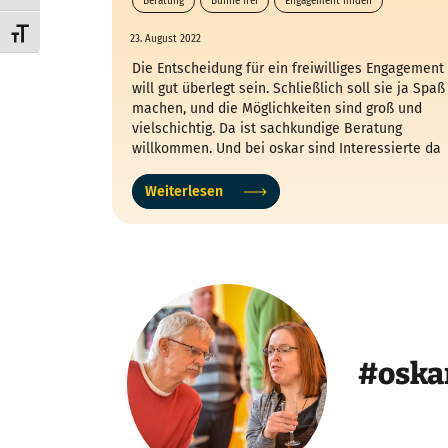
Beratung
Bühne frei
Engagement finden
Freiwilligentage
Schrift vergrößern
23. August 2022
Die Entscheidung für ein freiwilliges Engagement
will gut überlegt sein. Schließlich soll sie ja Spaß
machen, und die Möglichkeiten sind groß und
vielschichtig. Da ist sachkundige Beratung
willkommen. Und bei oskar sind Interessierte da
an der richtigen Stelle.
Weiterlesen
#oska