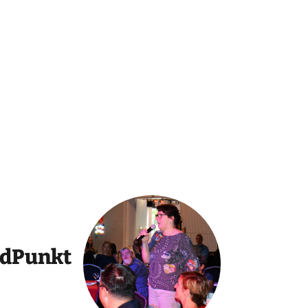
ndPunkt