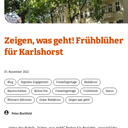
Zeigen, was geht! Frühblüher
für Karlshorst
01. November 2022
Blog
Digitales Engagement
Freiwilligentage
Redaktion
Baumscheiben
Bühne frei
Freiwilligentage
Frühblüher
Ikarus
Mitmach-Aktionen
Oskar Redaktion
Zeigen was geht!
Peter Breitfeld
Unter der Rubrik „Zeigen, was geht!“ finden Sie Berichte, persönliche