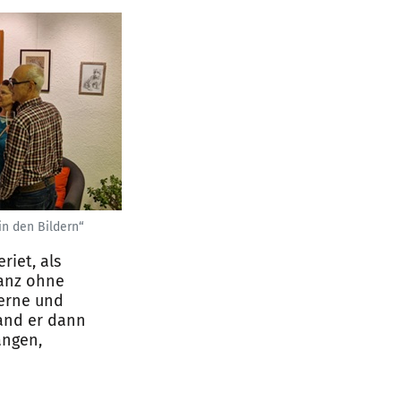
in den Bildern“
riet, als
Ganz ohne
gerne und
fand er dann
ängen,