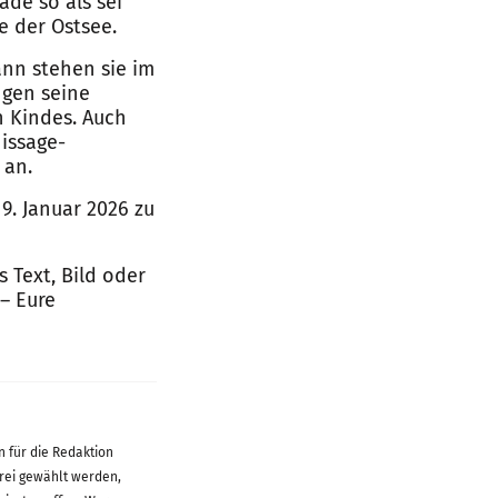
de so als sei
e der Ostsee.
nn stehen sie im
ngen seine
n Kindes. Auch
nissage-
 an.
9. Januar 2026 zu
 Text, Bild oder
– Eure
en für die Redaktion
rei gewählt werden,