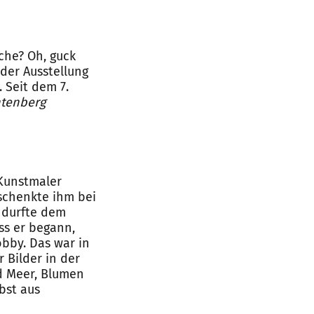
che? Oh, guck
der Ausstellung
 Seit dem 7.
htenberg
 Kunstmaler
 schenkte ihm bei
r durfte dem
ass er begann,
bby. Das war in
 Bilder in der
d Meer, Blumen
bst aus