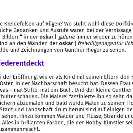
ie Kreidefelsen auf Rügen? Wo steht wohl diese Dorfkir
Solche Gedanken und Ausrufe waren bei der Vernissage 
n Bildern“ in der
oskar |
galerie
immer wieder zu hören.
sind an den Wänden der
oskar |
freiwilligenagentur lic
lde und Zeichnungen von Gunther Rieger zu sehen.
iederentdeckt
i der Eröffnung, wie er als Kind mit seinen Eltern den
-Osten in der Nachbarschaft besucht hat. Dessen Frau
as – mal Stifte, mal ein Buch. Und der kleine Gunthe
hulter schauen. Die Malerei faszinierte ihn so sehr, d
Büchern abzumalen und bald wurde Malen zu seinem Ho
Stadt und Landschaft drum herum sind auf einigen der
u sehen. Hinzu kommen Wälder und Flüsse, Strände un
Alles in brillanten Farben, die der Hobby-Künstler sel
zusammenmischt.