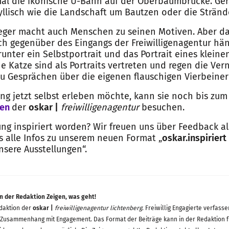
mal die ikonische U-Bahn auf der Oberbaumbrücke. Gera
dyllisch wie die Landschaft um Bautzen oder die Stränd
eger macht auch Menschen zu seinen Motiven. Aber da
ich gegenüber des Eingangs der Freiwilligenagentur hä
unter ein Selbstportrait und das Portrait eines kleine
e Katze sind als Portraits vertreten und regen die Ver
u Gesprächen über die eigenen flauschigen Vierbeiner
ng jetzt selbst erleben möchte, kann sie noch bis zum 
ten
der
oskar |
freiwilligenagentur
besuchen.
ng inspiriert worden? Wir freuen uns über Feedback als
es alle Infos zu unserem neuen Format „
oskar.inspiriert
nsere Ausstellungen“.
in der Redaktion Zeigen, was geht!
edaktion der
oskar |
freiwilligenagentur lichtenberg
. Freiwillig Engagierte verfass
Zusammenhang mit Engagement. Das Format der Beiträge kann in der Redaktion f