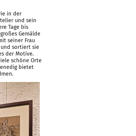
ie in der
telier und sein
re Tage bis
ergroßes Gemälde
mit seiner Frau
und sortiert sie
s der Motive.
viele schöne Orte
Venedig bietet
idmen.