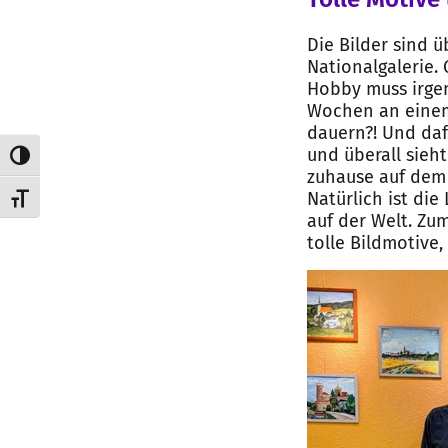
Die Bilder sind 
Nationalgalerie.
Hobby muss irgen
Wochen an einem 
dauern?! Und dafü
und überall sieh
Umschalten auf hohe Kontraste
zuhause auf dem 
Natürlich ist die
Schrift vergrößern
auf der Welt. Zum
tolle Bildmotive