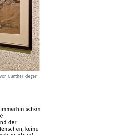
 von Gunther Rieger
r immerhin schon
ie
und der
 Menschen, keine