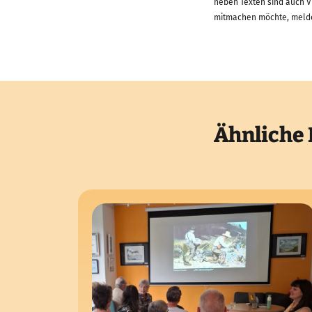
neben Texten sind auch Vi
mitmachen möchte, meldet
Ähnliche 