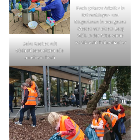
Nach getaner Arbeit: die
Kehrenbürger- und
Bürgerinnen in orangenen
Westen vor einem Berg
Müll. In der Mitte vorne
ist Albrecht Trübenbacher
Beim Kochen mit
Obdachlosen sitzen alle
an einem Tisch