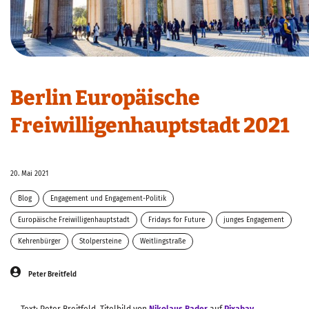
Berlin Europäische
Freiwilligenhauptstadt 2021
20. Mai 2021
Blog
Engagement und Engagement-Politik
Europäische Freiwilligenhauptstadt
Fridays for Future
junges Engagement
Kehrenbürger
Stolpersteine
Weitlingstraße
Peter Breitfeld
Text: Peter Breitfeld, Titelbild von
Nikolaus Bader
auf
Pixabay