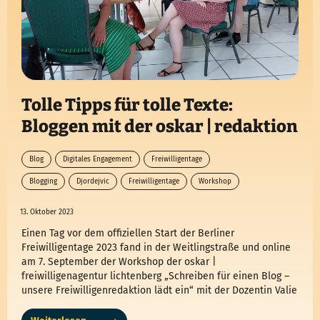
Tolle Tipps für tolle Texte:
Bloggen mit der oskar | redaktion
Blog
Digitales Engagement
Freiwilligentage
Blogging
Djordejvic
Freiwilligentage
Workshop
13. Oktober 2023
Einen Tag vor dem offiziellen Start der Berliner
Freiwilligentage 2023 fand in der Weitlingstraße und online
am 7. September der Workshop der oskar |
freiwilligenagentur lichtenberg „Schreiben für einen Blog –
unsere Freiwilligenredaktion lädt ein“ mit der Dozentin Valie
Djordejvic statt. Jetzt einen Einblick in die Aktion und tolle
Tipps für tolle Texte erhalten!