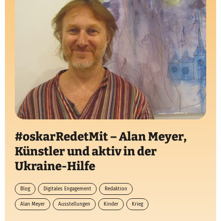
#oskarRedetMit – Alan Meyer,
Künstler und aktiv in der
Ukraine-Hilfe
Blog
Digitales Engagement
Redaktion
Alan Meyer
Ausstellungen
Kinder
Krieg