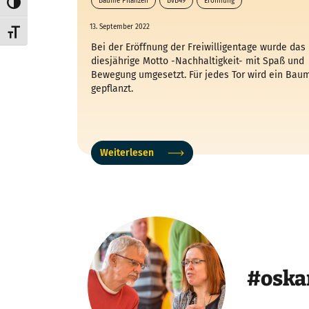
Bäume Pflanzen
BvB49
Eröffnung
Umschalten auf hohe Kontraste
Freiwilligentage
13. September 2022
Schrift vergrößern
Bei der Eröffnung der Freiwilligentage wurde das
diesjährige Motto -Nachhaltigkeit- mit Spaß und
Bewegung umgesetzt. Für jedes Tor wird ein Bau
gepflanzt.
Weiterlesen
#oska