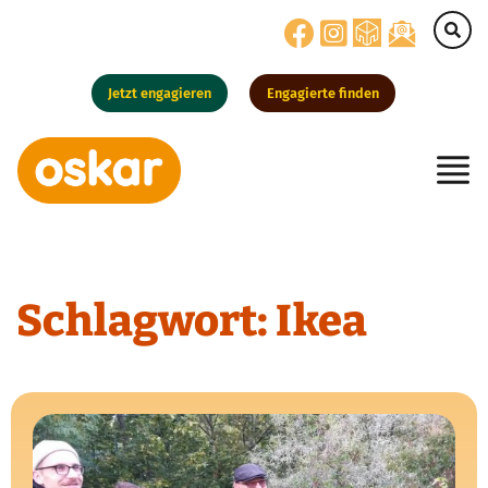
Jetzt engagieren
Engagierte finden
Hauptnavigation
Schlagwort:
Ikea