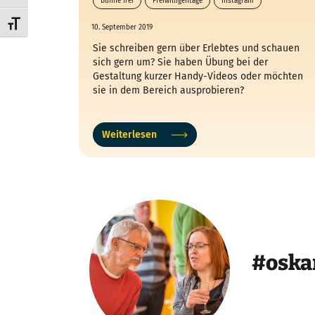
Bühne frei
Freiwilligentage
Instagram
Mitmach-Aktionen
Schrift vergrößern
10. September 2019
Sie schreiben gern über Erlebtes und schauen
sich gern um? Sie haben Übung bei der
Gestaltung kurzer Handy-Videos oder möchten
sie in dem Bereich ausprobieren?
Weiterlesen
#oska