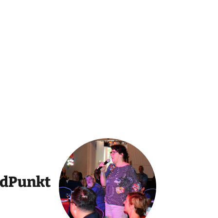
ndPunkt