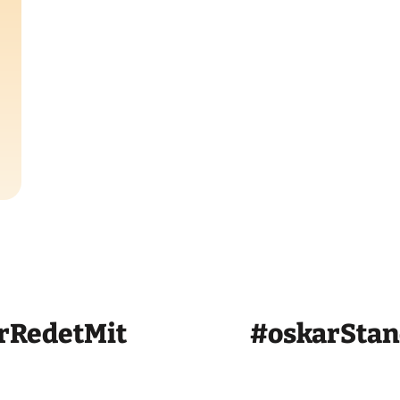
rRedetMit
#oskarSta