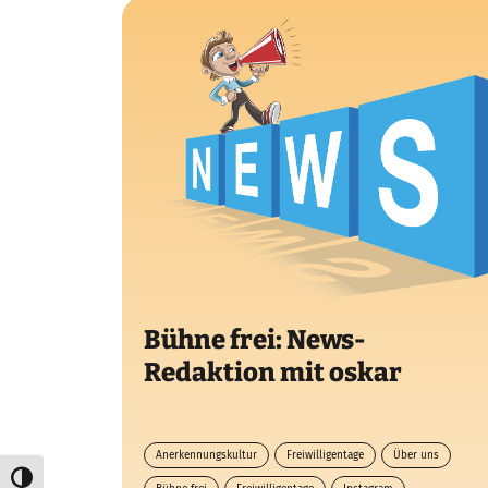
Bühne frei: News-
Redaktion mit oskar
Anerkennungskultur
Freiwilligentage
Über uns
Umschalten auf hohe Kontraste