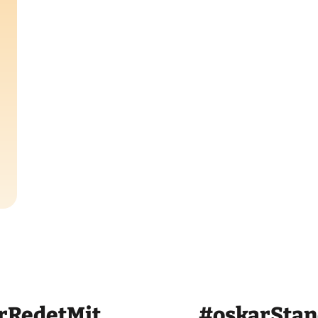
rRedetMit
#oskarSta