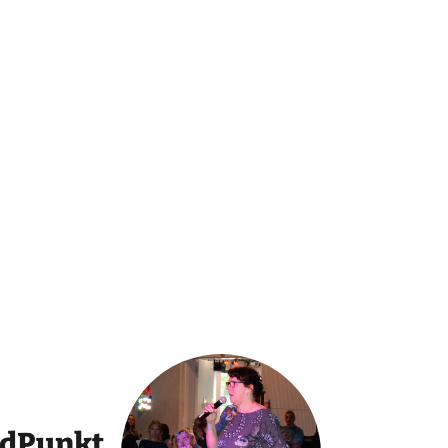
ndPunkt