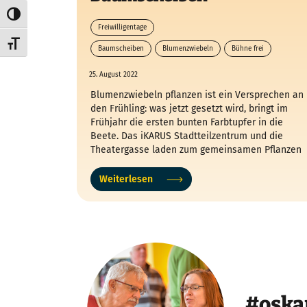
Umschalten auf hohe Kontraste
Freiwilligentage
Schrift vergrößern
Baumscheiben
Blumenzwiebeln
Bühne frei
Freiwilligentage
25. August 2022
Blumenzwiebeln pflanzen ist ein Versprechen an
den Frühling: was jetzt gesetzt wird, bringt im
Frühjahr die ersten bunten Farbtupfer in die
Beete. Das iKARUS Stadtteilzentrum und die
Theatergasse laden zum gemeinsamen Pflanzen
ein.
Weiterlesen
#oska