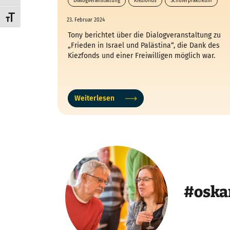
Dialogveranstaltung
Kiezfonds
Schülerpraktikum
Schrift vergrößern
23. Februar 2024
Tony berichtet über die Dialogveranstaltung zu
„Frieden in Israel und Palästina“, die Dank des
Kiezfonds und einer Freiwilligen möglich war.
Weiterlesen
#oska