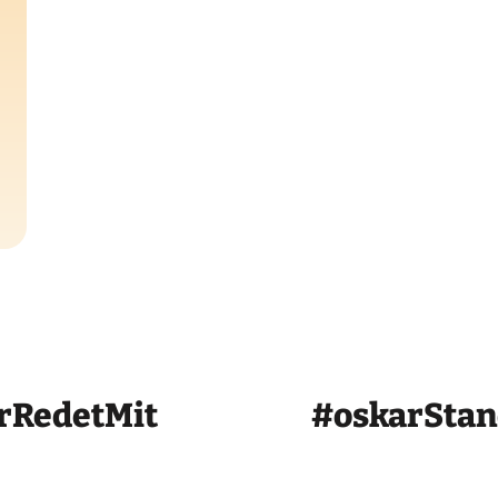
rRedetMit
#oskarSta