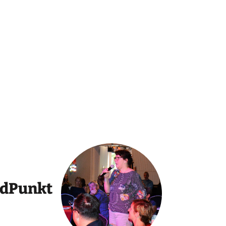
ndPunkt