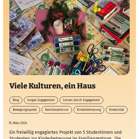
Viele Kulturen, ein Haus
Blog
Junges Engagement
Lernen durch Engagement
Bewegungsspiele
Familienzentrum
Kinderbetreuung
Kreativität
15. März 2024
Ein freiwillig engagiertes Projekt von 5 Studentinnen und
Studenten zur Kinderbetreuung im Familienzentrum „Die