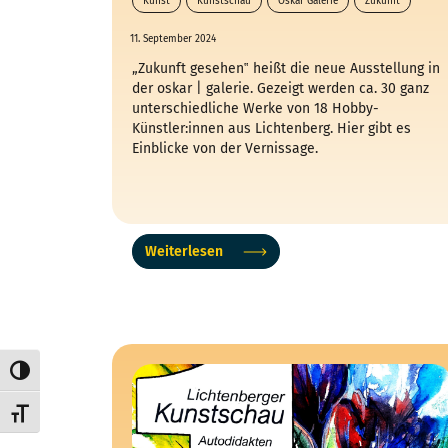
Kunst
Kunstschau
Oskar Galerie
Zukunft
11. September 2024
„Zukunft gesehen‟ heißt die neue Ausstellung in
der oskar | galerie. Gezeigt werden ca. 30 ganz
unterschiedliche Werke von 18 Hobby-
Künstler:innen aus Lichtenberg. Hier gibt es
Einblicke von der Vernissage.
Weiterlesen
Umschalten auf hohe Kontraste
Schrift vergrößern