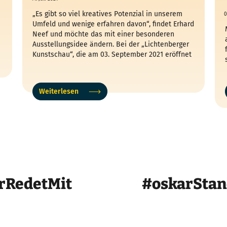
„Es gibt so viel kreatives Potenzial in unserem
0
Umfeld und wenige erfahren davon“, findet Erhard
Neef und möchte das mit einer besonderen
Ausstellungsidee ändern. Bei der „Lichtenberger
Kunstschau“, die am 03. September 2021 eröffnet
wird, kann deshalb jede Person, die künstlerisch
tätig ist und bisher noch nicht ausgestellt hat,
Bilder einreichen.
Weiterlesen
rRedetMit
#oskarSta