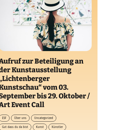
Aufruf zur Beteiligung an
der Kunstausstellung
„Lichtenberger
Kunstschau“ vom 03.
September bis 29. Oktober /
Art Event Call
ESF
Über uns
Uncategorized
Gut dass du da bist
Kunst
Künstler