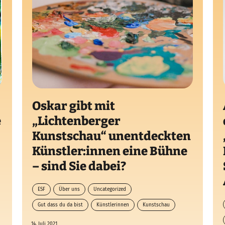
Oskar gibt mit
e
„Lichtenberger
Kunstschau“ unentdeckten
Künstler:innen eine Bühne
– sind Sie dabei?
ESF
Über uns
Uncategorized
Gut dass du da bist
Künstlerinnen
Kunstschau
mitmachen
14. Juli 2021