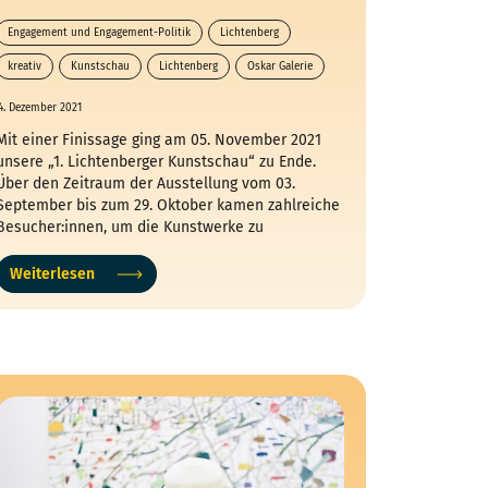
Engagement und Engagement-Politik
Lichtenberg
kreativ
Kunstschau
Lichtenberg
Oskar Galerie
4. Dezember 2021
Mit einer Finissage ging am 05. November 2021
unsere „1. Lichtenberger Kunstschau“ zu Ende.
Über den Zeitraum der Ausstellung vom 03.
September bis zum 29. Oktober kamen zahlreiche
Besucher:innen, um die Kunstwerke zu
bestaunen. Das Konzept der Kunstschau ist neu
für die oskar-Galerie, die seit fast 5 Jahren in der
Weiterlesen
lokalen Kulturlandschaft im Bezirk Lichtenberg
mitmischt. So sprachen wir über Aufrufe in
Lokalzeitungen Menschen an, die sich als
Autodidakten mit Kunst beschäftigen und ihre
Werke noch nicht öffentlich gezeigt haben.