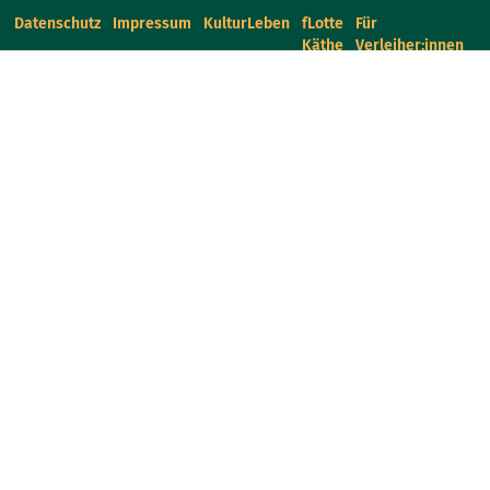
Datenschutz
Impressum
KulturLeben
fLotte
Für
Käthe
Verleiher:innen