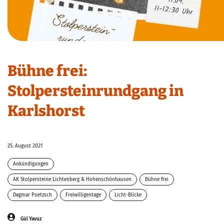
Bühne frei:
Stolpersteinrundgang in
Karlshorst
25. August 2021
Ankündigungen
AK Stolpersteine Lichtenberg & Hohenschönhausen
Bühne frei
Dagmar Poetzsch
Freiwilligentage
Licht-Blicke
Gül Yavuz