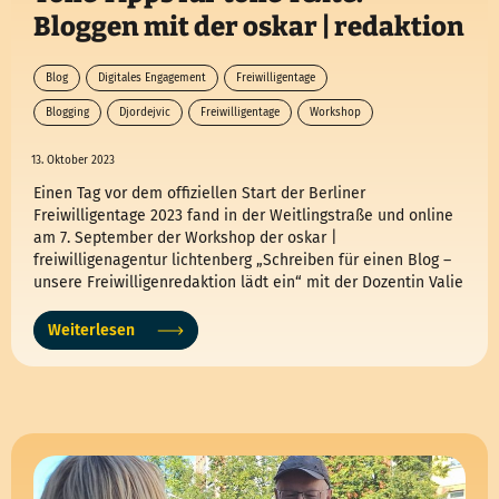
Bloggen mit der oskar | redaktion
Blog
Digitales Engagement
Freiwilligentage
Blogging
Djordejvic
Freiwilligentage
Workshop
13. Oktober 2023
Einen Tag vor dem offiziellen Start der Berliner
Freiwilligentage 2023 fand in der Weitlingstraße und online
am 7. September der Workshop der oskar |
freiwilligenagentur lichtenberg „Schreiben für einen Blog –
unsere Freiwilligenredaktion lädt ein“ mit der Dozentin Valie
Djordejvic statt. Jetzt einen Einblick in die Aktion und tolle
Tipps für tolle Texte erhalten!
Weiterlesen