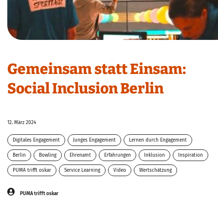
Gemeinsam statt Einsam:
Social Inclusion Berlin
12. März 2024
Digitales Engagement
Junges Engagement
Lernen durch Engagement
Berlin
Bowling
Ehrenamt
Erfahrungen
Inklusion
Inspiration
PUMA trifft oskar
Service Learning
Video
Wertschätzung
PUMA trifft oskar