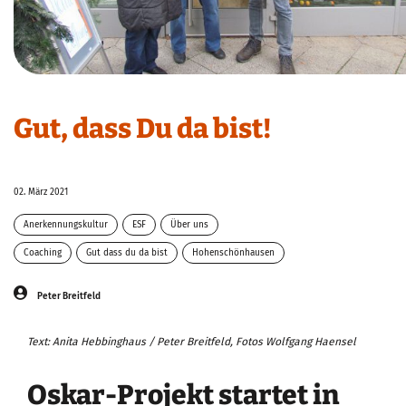
Gut, dass Du da bist!
02. März 2021
Anerkennungskultur
ESF
Über uns
Coaching
Gut dass du da bist
Hohenschönhausen
Peter Breitfeld
Text: Anita Hebbinghaus / Peter Breitfeld, Fotos Wolfgang Haensel
Oskar-Projekt startet in