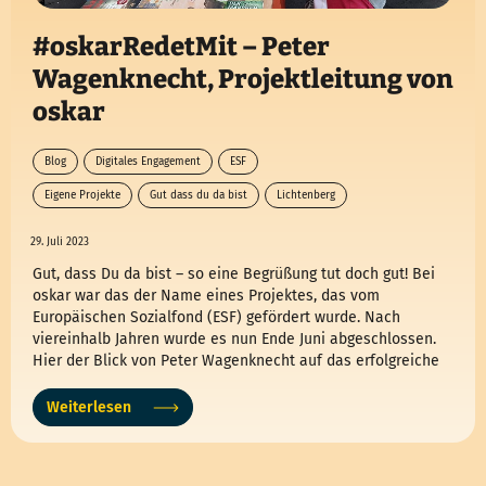
#oskarRedetMit – Peter
Wagenknecht, Projektleitung von
oskar
Blog
Digitales Engagement
ESF
Eigene Projekte
Gut dass du da bist
Lichtenberg
Oskar redet mit
29. Juli 2023
Gut, dass Du da bist – so eine Begrüßung tut doch gut! Bei
oskar war das der Name eines Projektes, das vom
Europäischen Sozialfond (ESF) gefördert wurde. Nach
viereinhalb Jahren wurde es nun Ende Juni abgeschlossen.
Hier der Blick von Peter Wagenknecht auf das erfolgreiche
Projekt.
Weiterlesen