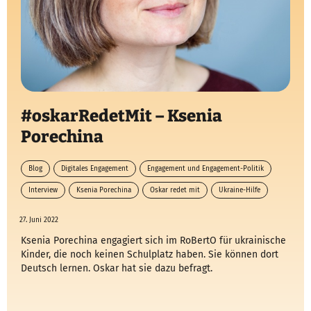
#oskarRedetMit – Ksenia
Porechina
Blog
Digitales Engagement
Engagement und Engagement-Politik
Interview
Ksenia Porechina
Oskar redet mit
Ukraine-Hilfe
27. Juni 2022
Ksenia Porechina engagiert sich im RoBertO für ukrainische
Kinder, die noch keinen Schulplatz haben. Sie können dort
Deutsch lernen. Oskar hat sie dazu befragt.