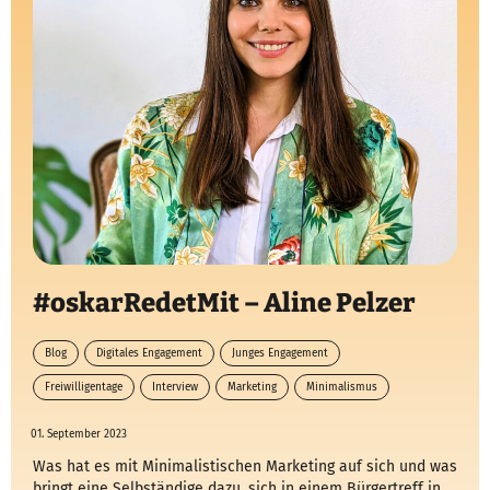
#oskarRedetMit – Aline Pelzer
Blog
Digitales Engagement
Junges Engagement
Freiwilligentage
Interview
Marketing
Minimalismus
01. September 2023
Was hat es mit Minimalistischen Marketing auf sich und was
bringt eine Selbständige dazu, sich in einem Bürgertreff in