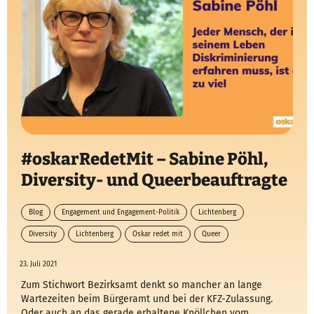
#oskarRedetMit – Sabine Pöhl,
Diversity- und Queerbeauftragte
Blog
Engagement und Engagement-Politik
Lichtenberg
Diversity
Lichtenberg
Oskar redet mit
Queer
23. Juli 2021
Zum Stichwort Bezirksamt denkt so mancher an lange
Wartezeiten beim Bürgeramt und bei der KFZ-Zulassung.
Oder auch an das gerade erhaltene Knöllchen vom