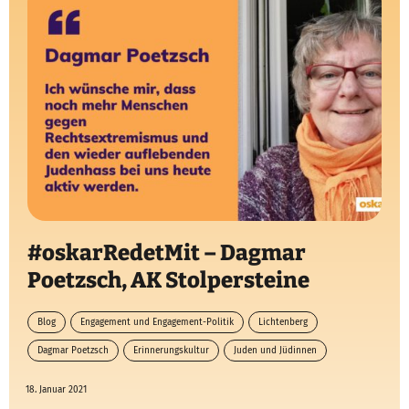
#oskarRedetMit – Dagmar
Poetzsch, AK Stolpersteine
Blog
Engagement und Engagement-Politik
Lichtenberg
Dagmar Poetzsch
Erinnerungskultur
Juden und Jüdinnen
Oskar redet mit
18. Januar 2021