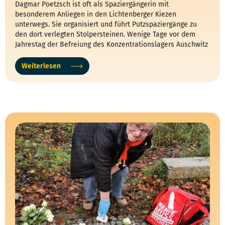
Dagmar Poetzsch ist oft als Spaziergängerin mit
besonderem Anliegen in den Lichtenberger Kiezen
unterwegs. Sie organisiert und führt Putzspaziergänge zu
den dort verlegten Stolpersteinen. Wenige Tage vor dem
Jahrestag der Befreiung des Konzentrationslagers Auschwitz
am 27. Januar 1945 sprach Oskar mit Dagmar Poetzsch über
ihr Engagement und über neue Vorhaben.
Weiterlesen