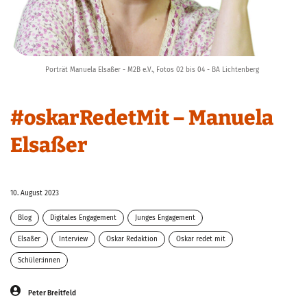
Porträt Manuela Elsaßer - M2B e.V., Fotos 02 bis 04 - BA Lichtenberg
#oskarRedetMit – Manuela
Elsaßer
10. August 2023
Blog
Digitales Engagement
Junges Engagement
Lernen durch Engagement
Elsaßer
Interview
Oskar Redaktion
Redaktion
Oskar redet mit
Schüler:innen
Peter Breitfeld