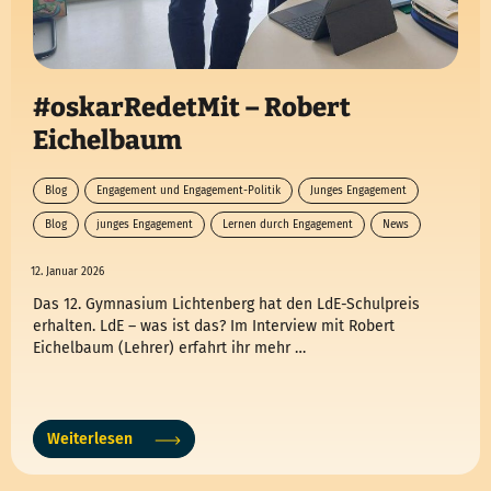
#oskarRedetMit – Robert
Eichelbaum
Blog
Engagement und Engagement-Politik
Junges Engagement
Blog
junges Engagement
Lernen durch Engagement
News
12. Januar 2026
Das 12. Gymnasium Lichtenberg hat den LdE-Schulpreis
erhalten. LdE – was ist das? Im Interview mit Robert
Eichelbaum (Lehrer) erfahrt ihr mehr …
Weiterlesen