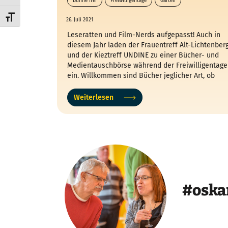
Bühne frei
Freiwilligentage
Garten
Kieztreff UNDINE
Schrift vergrößern
26. Juli 2021
Leseratten und Film-Nerds aufgepasst! Auch in
diesem Jahr laden der Frauentreff Alt-Lichtenber
und der Kieztreff UNDINE zu einer Bücher- und
Medientauschbörse während der Freiwilligentage
ein. Willkommen sind Bücher jeglicher Art, ob
Roman oder Comic, feministische Literatur oder
Fotoband. Auch DVDs, CDs etc. können getauscht
Weiterlesen
werden.
#oska