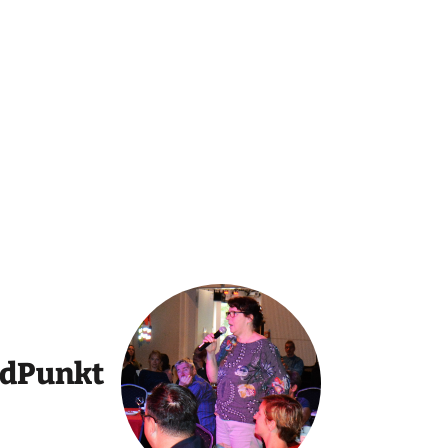
ndPunkt