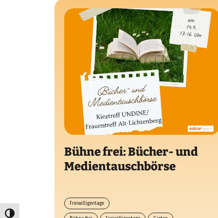
Bühne frei: Bücher- und
Medientauschbörse
Freiwilligentage
Umschalten auf hohe Kontraste