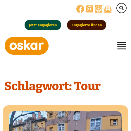
Jetzt engagieren
Engagierte finden
Hauptnavigation
Schlagwort:
Tour