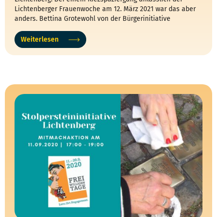
Lichtenberger Frauenwoche am 12. März 2021 war das aber
anders. Bettina Grotewohl von der Bürgerinitiative
Ausländische Mitbürger:innen e.V. und Dagmar Poetzsch,
Koordinatorin der Stolpersteinarbeit in Lichtenberg, die den
Weiterlesen
Rundgang inhaltlich unterstützten, stellten vor allem
Geschichten von Frauen in den Mittelpunkt.