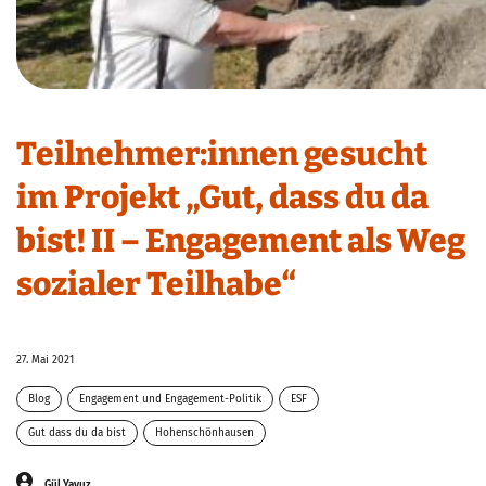
Teilnehmer:innen gesucht
im Projekt „Gut, dass du da
bist! II – Engagement als Weg
sozialer Teilhabe“
27. Mai 2021
Blog
Engagement und Engagement-Politik
ESF
Gut dass du da bist
Hohenschönhausen
Gül Yavuz