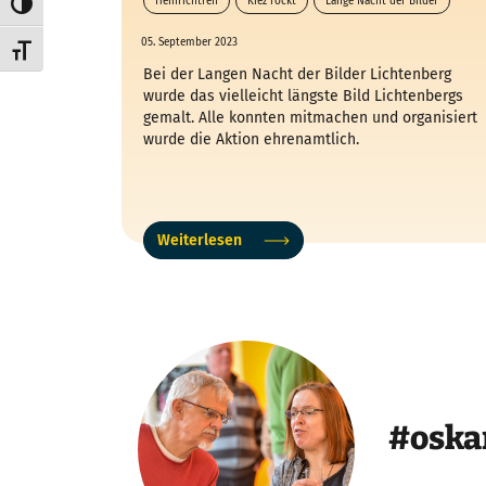
Heinrichtreff
Kiez rockt
Lange Nacht der Bilder
Umschalten auf hohe Kontraste
Längstes Bild Lichtenbergs
05. September 2023
Schrift vergrößern
Bei der Langen Nacht der Bilder Lichtenberg
wurde das vielleicht längste Bild Lichtenbergs
gemalt. Alle konnten mitmachen und organisiert
wurde die Aktion ehrenamtlich.
Weiterlesen
#oska