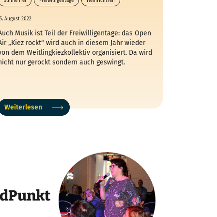
Bühne frei
Freiwilligentage
Heinrichtreff
Kiez rockt
5. August 2022
Auch Musik ist Teil der Freiwilligentage: das Open
Air „Kiez rockt“ wird auch in diesem Jahr wieder
von dem Weitlingkiezkollektiv organisiert. Da wird
nicht nur gerockt sondern auch geswingt.
Weiterlesen
ndPunkt