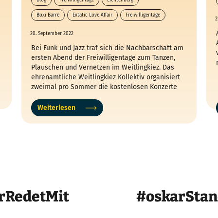
Boxi Barré
Extatic Love Affair
Freiwilligentage
2
Funk
20. September 2022
Bei Funk und Jazz traf sich die Nachbarschaft am
ersten Abend der Freiwilligentage zum Tanzen,
Plauschen und Vernetzen im Weitlingkiez. Das
ehrenamtliche Weitlingkiez Kollektiv organisiert
zweimal pro Sommer die kostenlosen Konzerte
mit Bands aus Berlin.
Weiterlesen
rRedetMit
#oskarSta