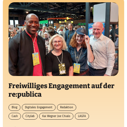
Freiwilliges Engagement auf der
re:publica
Blog
Digitales Engagement
Redaktion
Cash
Citylab
Kai Wegner Joe Chialo
LAGFA