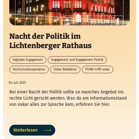
Nacht der Politik im
Lichtenberger Rathaus
Digitales Engagement
Engagement und Engagement-Politik
Lernen durch Engagement
Hochschulkooperation
Oskar Redaktion
PUMA trifft oskar
Service Learning
04. Juli 2023
Bei einer Nacht der Politik sollte so manches Angebot ins
rechte Licht gerückt werden. Was da am Informationsstand
von oskar alles zur Sprache kam, erfahren Sie hier.
Weiterlesen